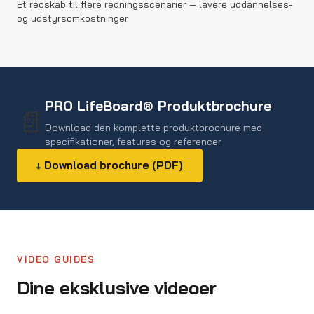
Ét redskab til flere redningsscenarier — lavere uddannelses-
og udstyrsomkostninger
PRO LifeBoard® Produktbrochure
📄
Download den komplette produktbrochure med
specifikationer, features og referencer
↓ Download brochure (PDF)
VIDEO GUIDES
Dine eksklusive videoer