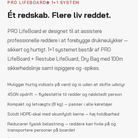
PRO LIFEBOARD® 1+1 SYSTEM
Ét redskab. Flere liv reddet.
PRO LifeBoard er designet til at assistere
professionelle reddere i at forebygge drukneulykker —
sikkert og hurtigt. 1+1 systemet består af PRO
LifeBoard + Restube LifeGuard, Dry Bag med 100m
sikkerhedslinje samt ispiggere og -spikes.
Muliggør hurtig indsats på vand og is uden at skifte udstyr
450N opdrift — flydestøtte til redder og nødstedt person
Kompakt og letvægts (8 kg) — passer i alle køretøjer
Solidt HDPE-skal med skumfyldt kerne — høj holdbarhed
Reducerer fysisk belastning — reddere kan hvile på og
transportere personer på boardet